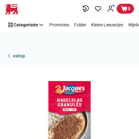
Overslaan
0
Categorieën
Promoties
Folder
Kleine Leeuwtjes
Wijnb
eshop