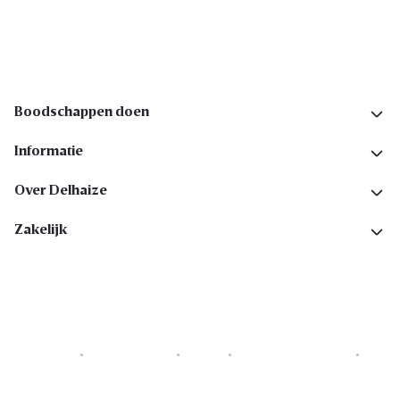
Volg ons op sociale media
Boodschappen doen
Informatie
Over Delhaize
Zakelijk
Cookies
Privacyverklaring
Security
Algemene voorwaarden
Toegankelijkheidsverklaring
Copyright © 2026 All rights reserved. Delhaize Group.