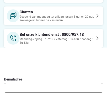
Chatten
Geopend van maandag tot vrijdag tussen 8 uur en 20 uur.
We reageren binnen de 2 minuten.
Bel onze klantendienst : 0800/957.13
Maandag-Vrijdag : 7u-21u / Zaterdag : 8u-18u / Zondag :
8u-13u
Schrijf je in voor de Delhaize newsletter
Ontvang wekelijks de beste promoties en inspiratie voor gerechten.
E-mailadres
Ik schrijf me in