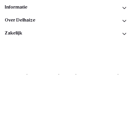
Informatie
Over Delhaize
Zakelijk
Cookies
Privacyverklaring
Security
Algemene voorwaarden
Toegankelijkheidsverklaring
Copyright © 2026 All rights reserved. Delhaize Group.