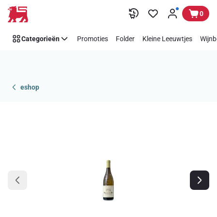
Overslaan
0
Categorieën
Promoties
Folder
Kleine Leeuwtjes
Wijnb
eshop