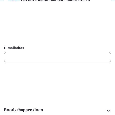
Maandag-Vrijdag : 7u-21u / Zaterdag : 8u-18u / Zondag :
8u-13u
Schrijf je in voor de Delhaize newsletter
Ontvang wekelijks de beste promoties en inspiratie voor gerechten.
E-mailadres
Ik schrijf me in
Volg ons op sociale media
Boodschappen doen