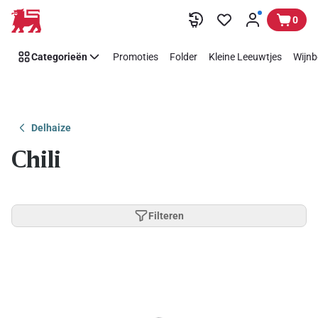
Overslaan
0
Categorieën
Promoties
Folder
Kleine Leeuwtjes
Wijnb
Delhaize
Chili
Filteren