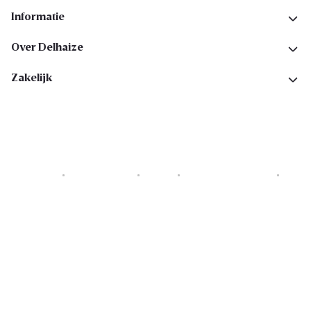
Informatie
Over Delhaize
Zakelijk
Cookies
Privacyverklaring
Security
Algemene voorwaarden
Toegankelijkheidsverklaring
Copyright © 2026 All rights reserved. Delhaize Group.