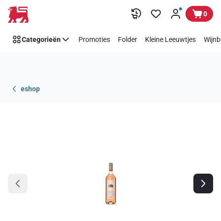
Overslaan
0
Categorieën
Promoties
Folder
Kleine Leeuwtjes
Wijnb
eshop