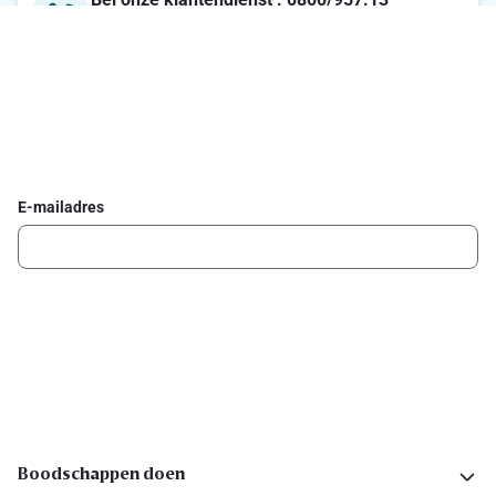
Maandag-Vrijdag : 7u-21u / Zaterdag : 8u-18u / Zondag :
8u-13u
Schrijf je in voor de Delhaize newsletter
Ontvang wekelijks de beste promoties en inspiratie voor gerechten.
E-mailadres
Ik schrijf me in
Volg ons op sociale media
Boodschappen doen