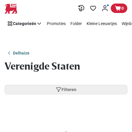
Overslaan
0
Categorieën
Promoties
Folder
Kleine Leeuwtjes
Wijnb
Delhaize
Verenigde Staten
Filteren