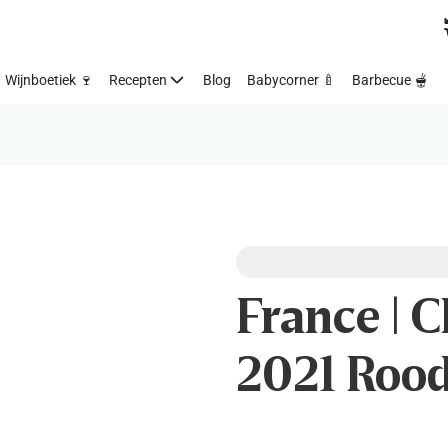
Wijnboetiek 🍷
Recepten
Blog
Babycorner 🍼
Barbecue 🫕
France | 
2021 Roo