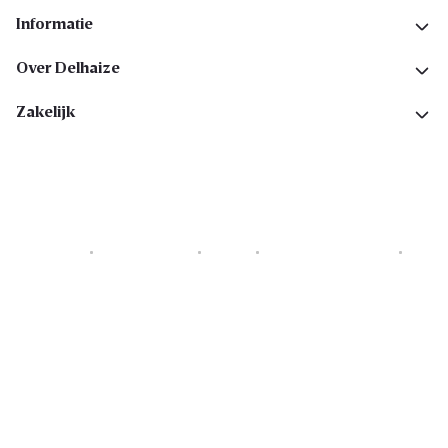
Informatie
Over Delhaize
Zakelijk
Cookies
Privacyverklaring
Security
Algemene voorwaarden
Toegankelijkheidsverklaring
Copyright © 2026 All rights reserved. Delhaize Group.