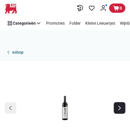
Overslaan
0
Categorieën
Promoties
Folder
Kleine Leeuwtjes
Wijnb
eshop