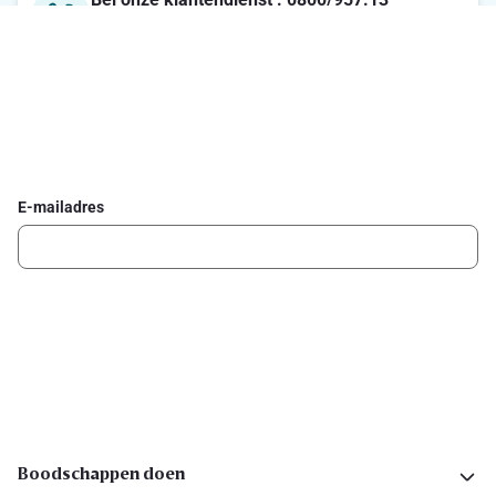
Maandag-Vrijdag : 7u-21u / Zaterdag : 8u-18u / Zondag :
8u-13u
Schrijf je in voor de Delhaize newsletter
Ontvang wekelijks de beste promoties en inspiratie voor gerechten.
E-mailadres
Ik schrijf me in
Volg ons op sociale media
Boodschappen doen