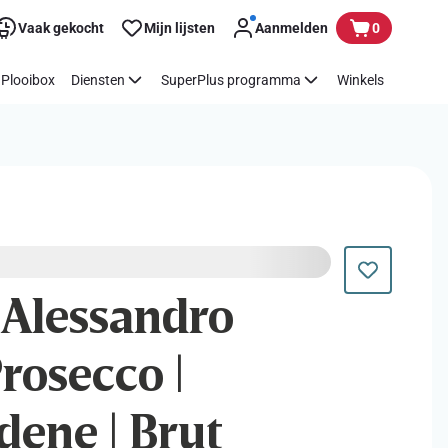
Vaak gekocht
Mijn lijsten
Aanmelden
0
Plooibox
Diensten
SuperPlus programma
Winkels
 Alessandro
Prosecco |
dene | Brut