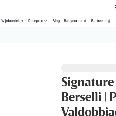
Wijnboetiek 🍷
Recepten
Blog
Babycorner 🍼
Barbecue 🫕
Signature
Berselli | 
Valdobbia