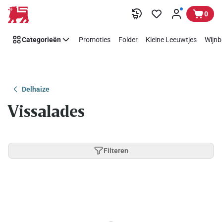
Overslaan
0
Categorieën
Promoties
Folder
Kleine Leeuwtjes
Wijnb
Delhaize
Vissalades
Filteren