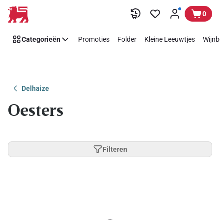
Overslaan
0
Categorieën
Promoties
Folder
Kleine Leeuwtjes
Wijnb
Delhaize
Oesters
Filteren