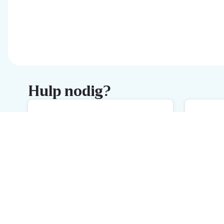
Hulp nodig?
FAQ
M
De snelste hulp met onze FAQ
We
Schrijf je in voor de Delhaize
newsletter
Ontvang wekelijks de beste promoties en inspiratie voor