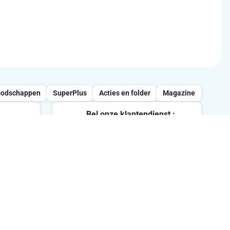
oodschappen
SuperPlus
Acties en folder
Magazine
Bel onze klantendienst :
0800/957.13
vrijdag
Maandag-Vrijdag : 7u-21u /
Zaterdag : 8u-18u / Zondag : 8u-
ten.
13u
Volg ons op sociale media
me in