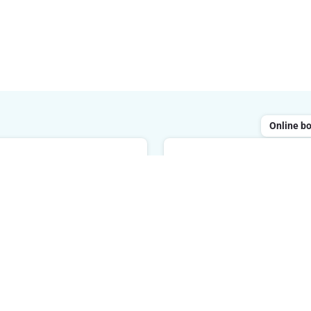
Online b
Chatten
ailen
Geopend van maandag tot 
 reageren binnen de 48 uur
tussen 8 uur en 20 uur. We
reageren binnen de 2 minu
E-mailadres
Ik schrijf 