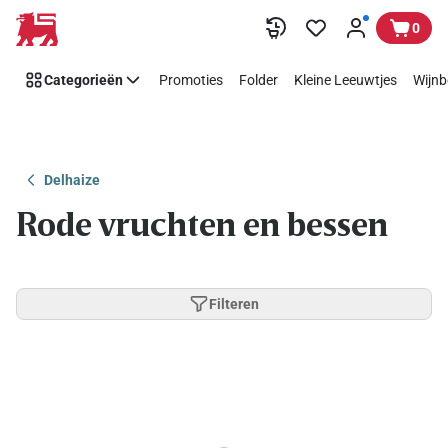
Overslaan
0
Categorieën
Promoties
Folder
Kleine Leeuwtjes
Wijnb
Delhaize
Rode vruchten en bessen
Filteren