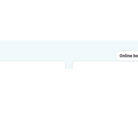
Online b
Chatten
ailen
Geopend van maandag tot 
 reageren binnen de 48 uur
tussen 8 uur en 20 uur. We
reageren binnen de 2 minu
E-mailadres
Ik schrijf 