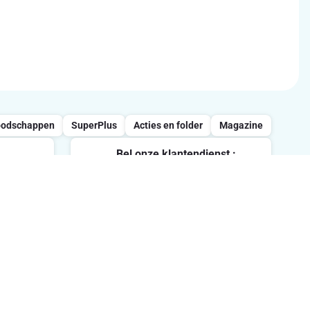
oodschappen
SuperPlus
Acties en folder
Magazine
Bel onze klantendienst :
0800/957.13
vrijdag
Maandag-Vrijdag : 7u-21u /
Zaterdag : 8u-18u / Zondag : 8u-
ten.
13u
Volg ons op sociale media
me in