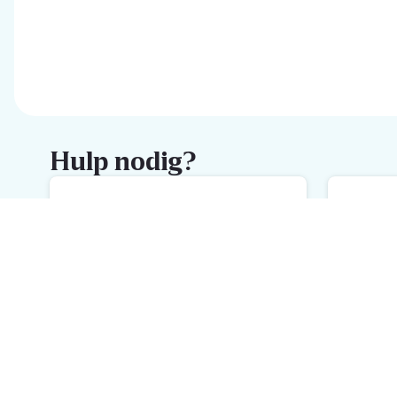
Hulp nodig?
FAQ
M
De snelste hulp met onze FAQ
We
Schrijf je in voor de Delhaize
newsletter
Ontvang wekelijks de beste promoties en inspiratie voor