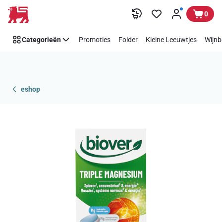
Overslaan
0
Categorieën
Promoties
Folder
Kleine Leeuwtjes
Wijnb
eshop