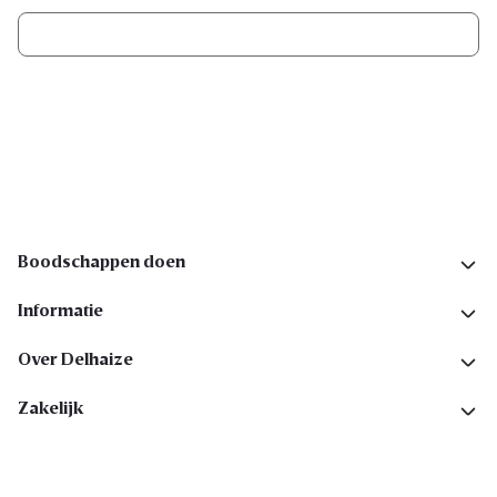
Ik schrijf me in
Volg ons op sociale media
Boodschappen doen
Informatie
Over Delhaize
Zakelijk