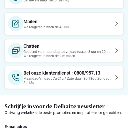
De snelste hulp met onze FAQ
Mailen
We reageren binnen de 48 uur
Chatten
Geopend van maandag tot vrijdag tussen 8 uur en 20 uur.
We reageren binnen de 2 minuten.
Bel onze klantendienst : 0800/957.13
Maandag-Vrijdag : 7u-21u / Zaterdag : 8u-18u / Zondag :
8u-13u
Schrijf je in voor de Delhaize newsletter
Ontvang wekelijks de beste promoties en inspiratie voor gerechten.
E-mailadres