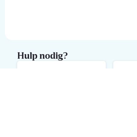
Hulp nodig?
FAQ
M
De snelste hulp met onze FAQ
We
Schrijf je in voor de Delhaize
newsletter
Ontvang wekelijks de beste promoties en inspiratie voor