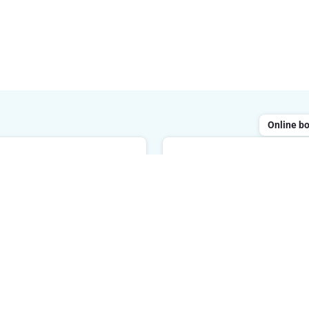
Online b
Chatten
ailen
Geopend van maandag tot 
 reageren binnen de 48 uur
tussen 8 uur en 20 uur. We
reageren binnen de 2 minu
E-mailadres
Ik schrijf 