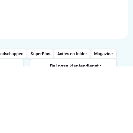
oodschappen
SuperPlus
Acties en folder
Magazine
Bel onze klantendienst :
0800/957.13
vrijdag
Maandag-Vrijdag : 7u-21u /
Zaterdag : 8u-18u / Zondag : 8u-
ten.
13u
Volg ons op sociale media
me in