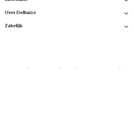
Over Delhaize
Zakelijk
Cookies
Privacyverklaring
Security
Algemene voorwaarden
Toegankelijkheidsverklaring
Copyright © 2026 All rights reserved. Delhaize Group.