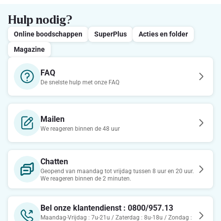
Hulp nodig?
Online boodschappen
SuperPlus
Acties en folder
Magazine
FAQ
De snelste hulp met onze FAQ
Mailen
We reageren binnen de 48 uur
Chatten
Geopend van maandag tot vrijdag tussen 8 uur en 20 uur.
We reageren binnen de 2 minuten.
Bel onze klantendienst : 0800/957.13
Maandag-Vrijdag : 7u-21u / Zaterdag : 8u-18u / Zondag :