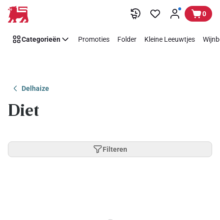
Overslaan
0
Categorieën
Promoties
Folder
Kleine Leeuwtjes
Wijnb
Delhaize
Diet
Filteren