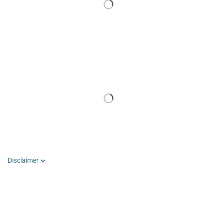
Disclaimer
Dit product moet worden gebruikt als aanvulling op een aangepast
voedingsprogramma, onder toezicht van een
gezondheidsprofessional.