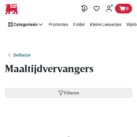
Overslaan
0
Categorieën
Promoties
Folder
Kleine Leeuwtjes
Wijnb
Delhaize
Maaltijdvervangers
Filteren