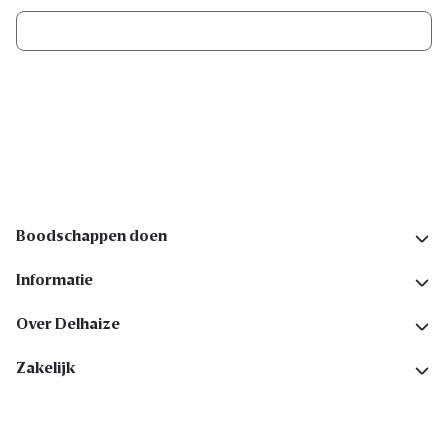
Ik schrijf me in
Volg ons op sociale media
Boodschappen doen
Informatie
Over Delhaize
Zakelijk