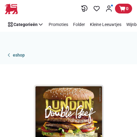
Overslaan
0
Categorieën
Promoties
Folder
Kleine Leeuwtjes
Wijnb
eshop