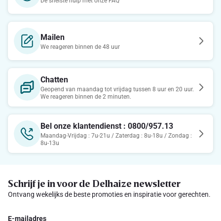
De snelste hulp met onze FAQ
Mailen
We reageren binnen de 48 uur
Chatten
Geopend van maandag tot vrijdag tussen 8 uur en 20 uur.
We reageren binnen de 2 minuten.
Bel onze klantendienst : 0800/957.13
Maandag-Vrijdag : 7u-21u / Zaterdag : 8u-18u / Zondag :
8u-13u
Schrijf je in voor de Delhaize newsletter
Ontvang wekelijks de beste promoties en inspiratie voor gerechten.
E-mailadres