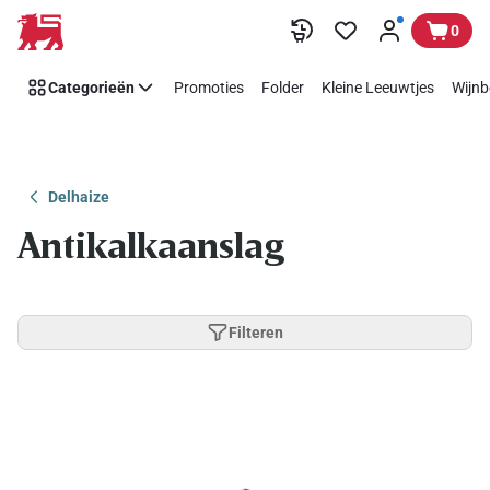
Overslaan
0
Categorieën
Promoties
Folder
Kleine Leeuwtjes
Wijnb
Delhaize
Antikalkaanslag
Filteren