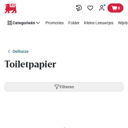
Overslaan
0
Categorieën
Promoties
Folder
Kleine Leeuwtjes
Wijnb
Delhaize
Toiletpapier
Filteren