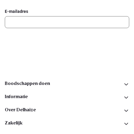
E-mailadres
Ik schrijf me in
Volg ons op sociale media
Boodschappen doen
Informatie
Over Delhaize
Zakelijk