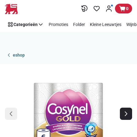
Overslaan
0
Categorieën
Promoties
Folder
Kleine Leeuwtjes
Wijnb
eshop