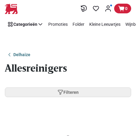
Overslaan
0
Categorieën
Promoties
Folder
Kleine Leeuwtjes
Wijnb
Delhaize
Allesreinigers
Filteren