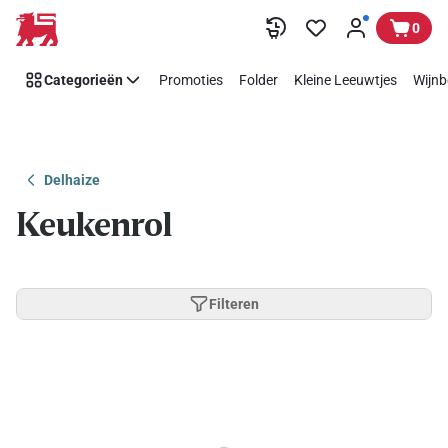
Overslaan
0
Categorieën
Promoties
Folder
Kleine Leeuwtjes
Wijnb
Delhaize
Keukenrol
Filteren