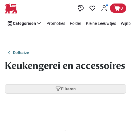
Overslaan
0
Categorieën
Promoties
Folder
Kleine Leeuwtjes
Wijnb
Delhaize
Keukengerei en accessoires
Filteren