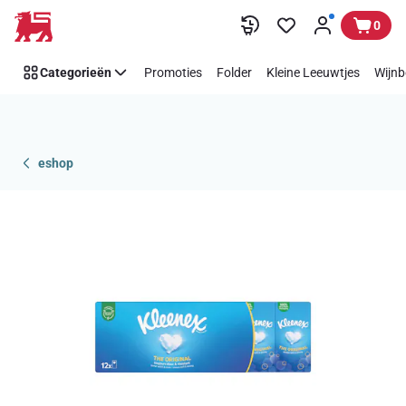
Overslaan
0
Categorieën
Promoties
Folder
Kleine Leeuwtjes
Wijnb
eshop