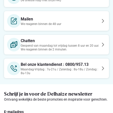
De snelste hulp met onze FAQ
Mailen
We reageren binnen de 48 uur
Chatten
Geopend van maandag tot vrijdag tussen 8 uur en 20 uur.
We reageren binnen de 2 minuten.
Bel onze klantendienst : 0800/957.13
Maandag-Vrijdag : 7u-21u / Zaterdag : 8u-18u / Zondag :
8u-13u
Schrijf je in voor de Delhaize newsletter
Ontvang wekelijks de beste promoties en inspiratie voor gerechten.
E-mailadres