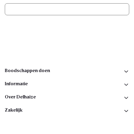
Ik schrijf me in
Volg ons op sociale media
Boodschappen doen
Informatie
Over Delhaize
Zakelijk