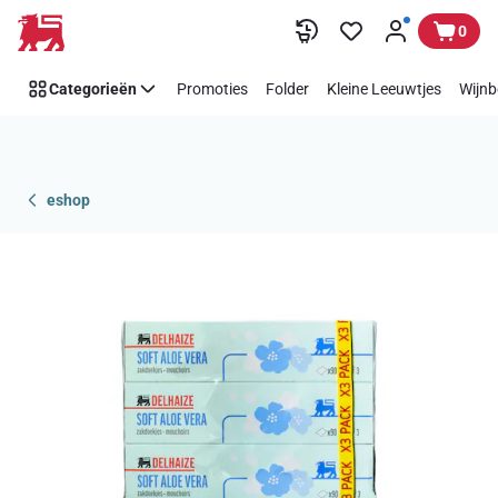
Overslaan
0
Categorieën
Promoties
Folder
Kleine Leeuwtjes
Wijnb
eshop