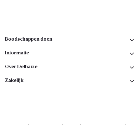
Volg ons op sociale media
Boodschappen doen
Informatie
Over Delhaize
Zakelijk
Cookies
Privacyverklaring
Security
Algemene voorwaarden
Toegankelijkheidsverklaring
Copyright © 2026 All rights reserved. Delhaize Group.