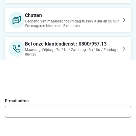
Chatten
Geopend van maandag tot vrijdag tussen 8 uur en 20 uur.
We reageren binnen de 2 minuten.
Bel onze klantendienst : 0800/957.13
Maandag-Vrijdag : 7u-21u / Zaterdag : 8u-18u / Zondag :
8u-13u
Schrijf je in voor de Delhaize newsletter
Ontvang wekelijks de beste promoties en inspiratie voor gerechten.
E-mailadres
Ik schrijf me in