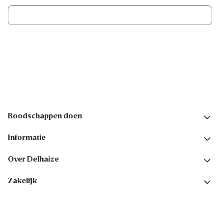
Ik schrijf me in
Volg ons op sociale media
Boodschappen doen
Informatie
Over Delhaize
Zakelijk