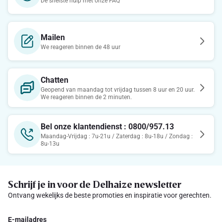
De snelste hulp met onze FAQ
Mailen
We reageren binnen de 48 uur
Chatten
Geopend van maandag tot vrijdag tussen 8 uur en 20 uur.
We reageren binnen de 2 minuten.
Bel onze klantendienst : 0800/957.13
Maandag-Vrijdag : 7u-21u / Zaterdag : 8u-18u / Zondag :
8u-13u
Schrijf je in voor de Delhaize newsletter
Ontvang wekelijks de beste promoties en inspiratie voor gerechten.
E-mailadres