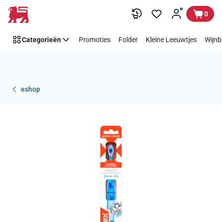
Overslaan
0
Categorieën
Promoties
Folder
Kleine Leeuwtjes
Wijnb
eshop