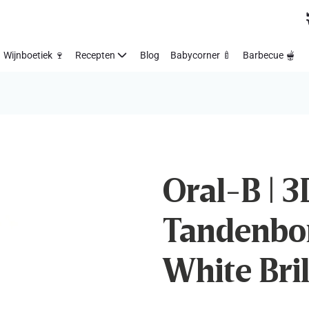
Wijnboetiek 🍷
Recepten
Blog
Babycorner 🍼
Barbecue 🫕
Oral-B | 3
Tandenbor
White Bril