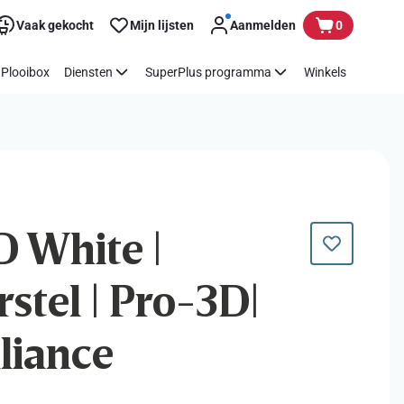
Vaak gekocht
Mijn lijsten
Aanmelden
0
Plooibox
Diensten
SuperPlus programma
Winkels
D White |
stel | Pro-3D|
liance