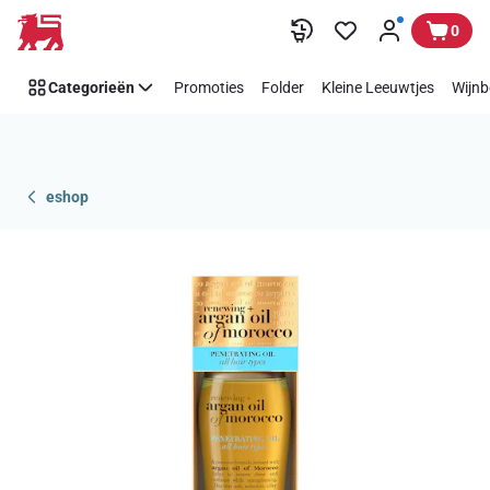
Overslaan
0
Categorieën
Promoties
Folder
Kleine Leeuwtjes
Wijnb
eshop