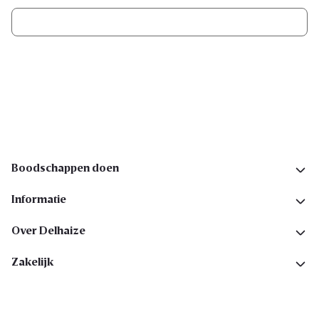
Ik schrijf me in
Volg ons op sociale media
Boodschappen doen
Informatie
Over Delhaize
Zakelijk