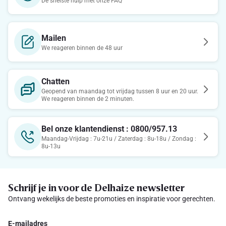
De snelste hulp met onze FAQ
Mailen
We reageren binnen de 48 uur
Chatten
Geopend van maandag tot vrijdag tussen 8 uur en 20 uur.
We reageren binnen de 2 minuten.
Bel onze klantendienst : 0800/957.13
Maandag-Vrijdag : 7u-21u / Zaterdag : 8u-18u / Zondag :
8u-13u
Schrijf je in voor de Delhaize newsletter
Ontvang wekelijks de beste promoties en inspiratie voor gerechten.
E-mailadres