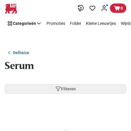
Overslaan
0
Categorieën
Promoties
Folder
Kleine Leeuwtjes
Wijnb
Delhaize
Serum
Filteren