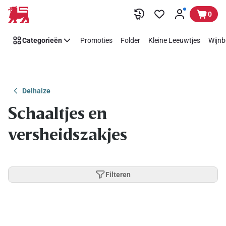
Overslaan
0
Categorieën
Promoties
Folder
Kleine Leeuwtjes
Wijnb
Delhaize
Schaaltjes en
versheidszakjes
Filteren