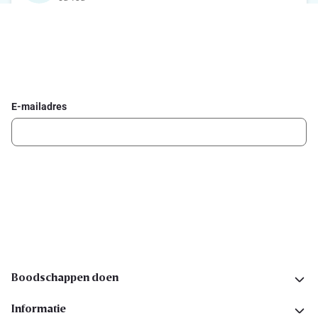
Schrijf je in voor de Delhaize newsletter
Ontvang wekelijks de beste promoties en inspiratie voor gerechten.
E-mailadres
Ik schrijf me in
Volg ons op sociale media
Boodschappen doen
Informatie