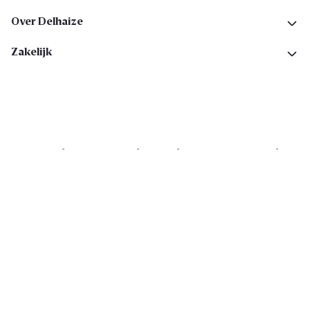
Over Delhaize
Zakelijk
Cookies
Privacyverklaring
Security
Algemene voorwaarden
Toegankelijkheidsverklaring
Copyright © 2026 All rights reserved. Delhaize Group.