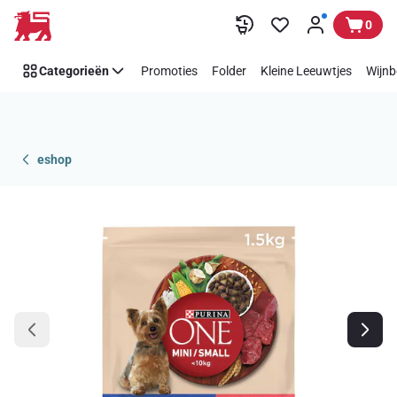
Overslaan
0
Categorieën
Promoties
Folder
Kleine Leeuwtjes
Wijnb
eshop