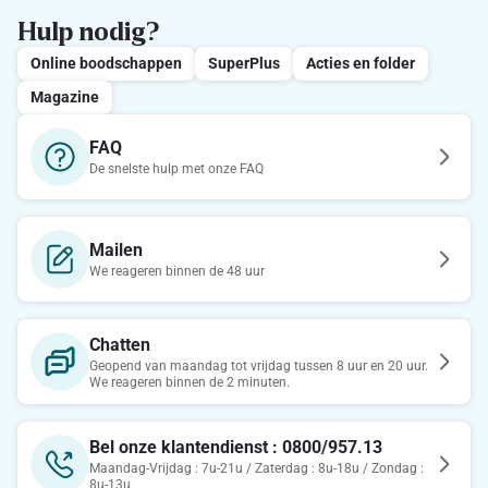
Hulp nodig?
Online boodschappen
SuperPlus
Acties en folder
Magazine
FAQ
De snelste hulp met onze FAQ
Mailen
We reageren binnen de 48 uur
Chatten
Geopend van maandag tot vrijdag tussen 8 uur en 20 uur.
We reageren binnen de 2 minuten.
Bel onze klantendienst : 0800/957.13
Maandag-Vrijdag : 7u-21u / Zaterdag : 8u-18u / Zondag :
8u-13u