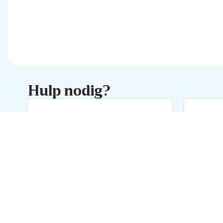
Hulp nodig?
FAQ
M
De snelste hulp met onze FAQ
We
Schrijf je in voor de Delhaize
newsletter
Ontvang wekelijks de beste promoties en inspiratie voor