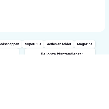
oodschappen
SuperPlus
Acties en folder
Magazine
Bel onze klantendienst :
0800/957.13
vrijdag
Maandag-Vrijdag : 7u-21u /
Zaterdag : 8u-18u / Zondag : 8u-
ten.
13u
Volg ons op sociale media
me in