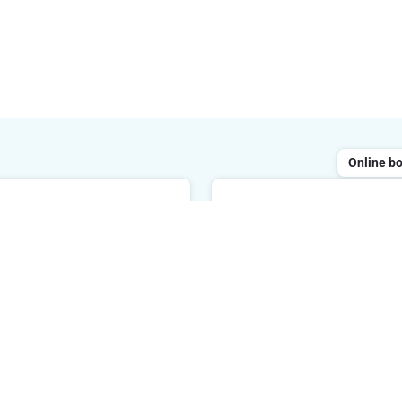
Online b
Chatten
ailen
Geopend van maandag tot 
 reageren binnen de 48 uur
tussen 8 uur en 20 uur. We
reageren binnen de 2 minu
E-mailadres
Ik schrijf 