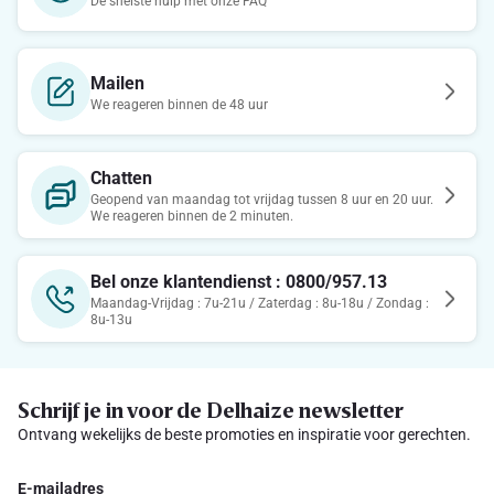
De snelste hulp met onze FAQ
Mailen
We reageren binnen de 48 uur
Chatten
Geopend van maandag tot vrijdag tussen 8 uur en 20 uur.
We reageren binnen de 2 minuten.
Bel onze klantendienst : 0800/957.13
Maandag-Vrijdag : 7u-21u / Zaterdag : 8u-18u / Zondag :
8u-13u
Schrijf je in voor de Delhaize newsletter
Ontvang wekelijks de beste promoties en inspiratie voor gerechten.
E-mailadres