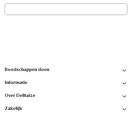
Ik schrijf me in
Volg ons op sociale media
Boodschappen doen
Informatie
Over Delhaize
Zakelijk