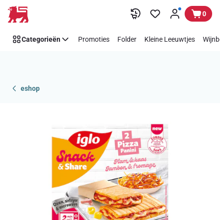
Overslaan
0
Categorieën
Promoties
Folder
Kleine Leeuwtjes
Wijnb
eshop