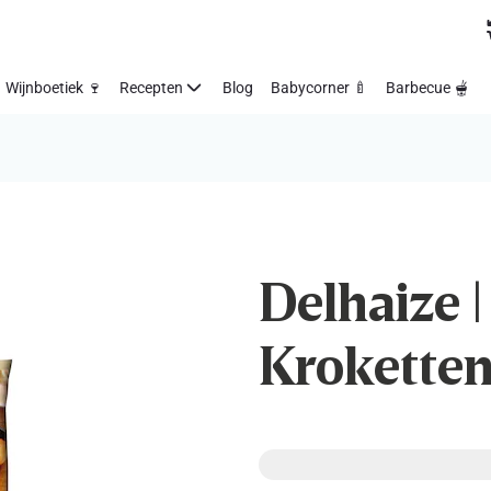
Wijnboetiek 🍷
Recepten
Blog
Babycorner 🍼
Barbecue 🫕
Delhaize |
Krokette