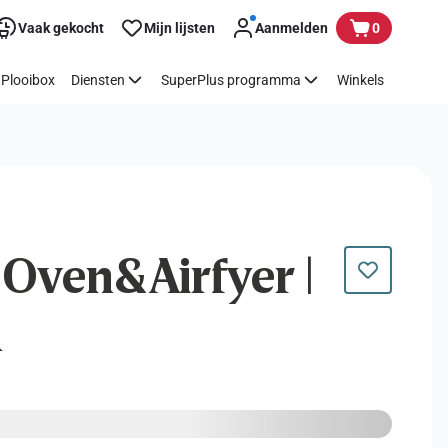
Vaak gekocht
Mijn lijsten
Aanmelden
0
Plooibox
Diensten
SuperPlus programma
Winkels
 Oven&Airfyer |
n