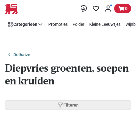
Overslaan
0
Categorieën
Promoties
Folder
Kleine Leeuwtjes
Wijnb
Delhaize
Diepvries groenten, soepen
en kruiden
Filteren