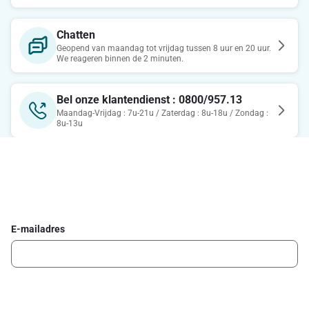
Chatten
Geopend van maandag tot vrijdag tussen 8 uur en 20 uur.
We reageren binnen de 2 minuten.
Bel onze klantendienst : 0800/957.13
Maandag-Vrijdag : 7u-21u / Zaterdag : 8u-18u / Zondag :
8u-13u
Schrijf je in voor de Delhaize newsletter
Ontvang wekelijks de beste promoties en inspiratie voor gerechten.
E-mailadres
Ik schrijf me in