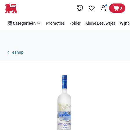
Overslaan
0
Categorieën
Promoties
Folder
Kleine Leeuwtjes
Wijnb
eshop