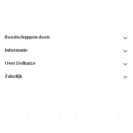
Volg ons op sociale media
Boodschappen doen
Informatie
Over Delhaize
Zakelijk
Cookies
Privacyverklaring
Security
Algemene voorwaarden
Toegankelijkheidsverklaring
Copyright © 2026 All rights reserved. Delhaize Group.