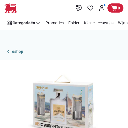
Overslaan
0
Categorieën
Promoties
Folder
Kleine Leeuwtjes
Wijnb
eshop