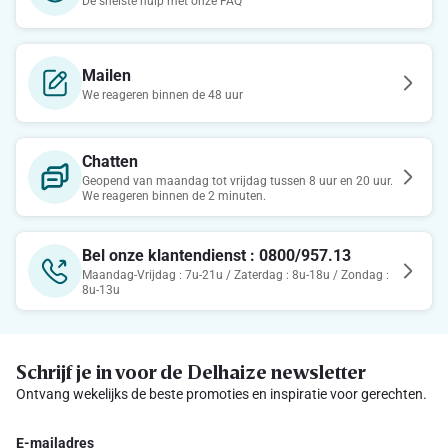
De snelste hulp met onze FAQ
Mailen
We reageren binnen de 48 uur
Chatten
Geopend van maandag tot vrijdag tussen 8 uur en 20 uur.
We reageren binnen de 2 minuten.
Bel onze klantendienst : 0800/957.13
Maandag-Vrijdag : 7u-21u / Zaterdag : 8u-18u / Zondag :
8u-13u
Schrijf je in voor de Delhaize newsletter
Ontvang wekelijks de beste promoties en inspiratie voor gerechten.
E-mailadres