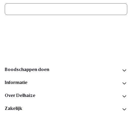
Ik schrijf me in
Volg ons op sociale media
Boodschappen doen
Informatie
Over Delhaize
Zakelijk