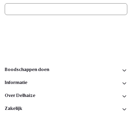
Ik schrijf me in
Volg ons op sociale media
Boodschappen doen
Informatie
Over Delhaize
Zakelijk