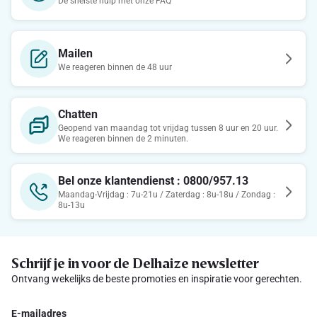
De snelste hulp met onze FAQ
Mailen
We reageren binnen de 48 uur
Chatten
Geopend van maandag tot vrijdag tussen 8 uur en 20 uur.
We reageren binnen de 2 minuten.
Bel onze klantendienst : 0800/957.13
Maandag-Vrijdag : 7u-21u / Zaterdag : 8u-18u / Zondag :
8u-13u
Schrijf je in voor de Delhaize newsletter
Ontvang wekelijks de beste promoties en inspiratie voor gerechten.
E-mailadres