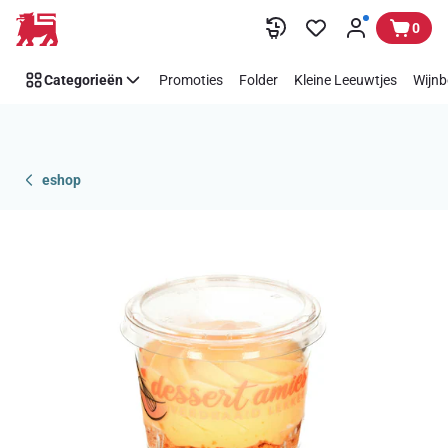
Overslaan
0
Categorieën
Promoties
Folder
Kleine Leeuwtjes
Wijnb
eshop