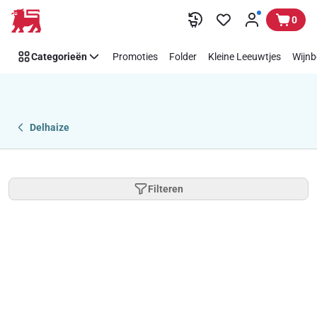
Overslaan
0
Categorieën
Promoties
Folder
Kleine Leeuwtjes
Wijnb
Delhaize
Filteren