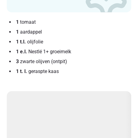
1
tomaat
1
aardappel
1 t.l.
olijfolie
1 e.l.
Nestlé 1+ groeimelk
3
zwarte olijven (ontpit)
1 t. l.
geraspte kaas