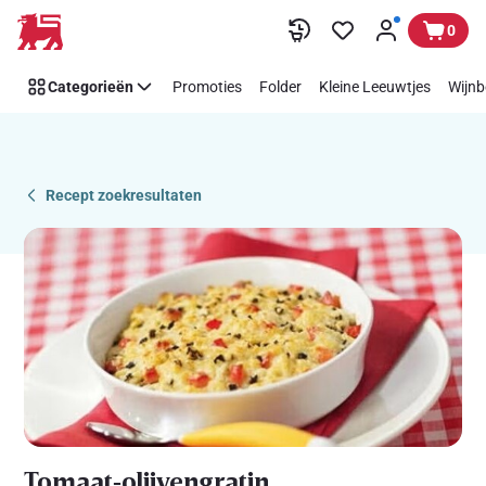
Recipe
Overslaan
0
Details
Page
Categorieën
Promoties
Folder
Kleine Leeuwtjes
Wijnb
Recept zoekresultaten
Tomaat‑olijvengratin