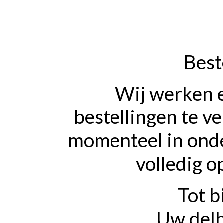
Best
Wij werken 
bestellingen te v
momenteel in onde
volledig o
Tot b
Uw delh