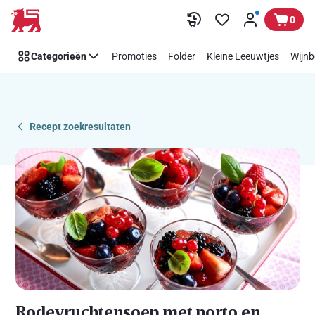
Recipe
Overslaan
0
Details
Page
Categorieën
Promoties
Folder
Kleine Leeuwtjes
Wijnb
Recept zoekresultaten
Rodevruchtensoep met porto en