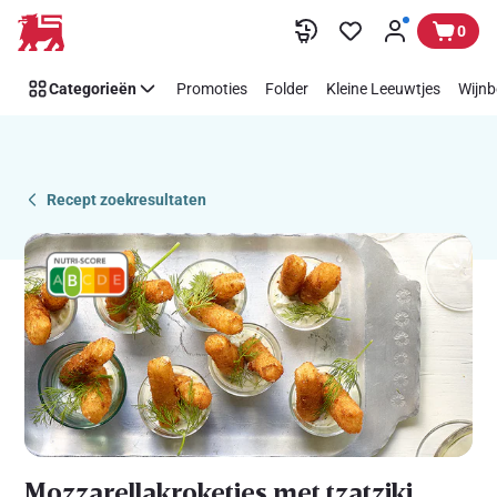
Recipe
Overslaan
0
Details
Page
Categorieën
Promoties
Folder
Kleine Leeuwtjes
Wijnb
Recept zoekresultaten
Mozzarellakroketjes met tzatziki