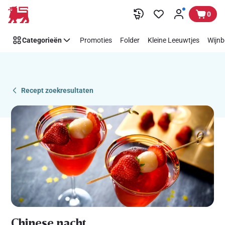
Recipe
Overslaan
0
Details
Page
Categorieën
Promoties
Folder
Kleine Leeuwtjes
Wijnb
Recept zoekresultaten
Chinese nacht