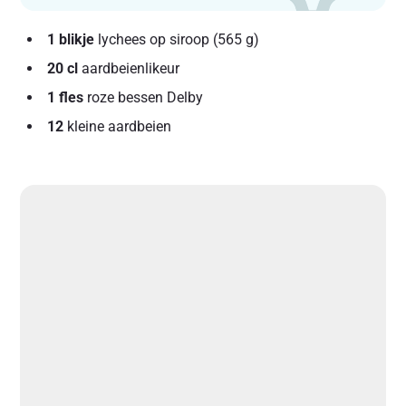
1 blikje
lychees op siroop (565 g)
20 cl
aardbeienlikeur
1 fles
roze bessen Delby
12
kleine aardbeien