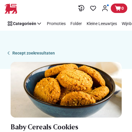
Recipe
Overslaan
0
Details
Page
Categorieën
Promoties
Folder
Kleine Leeuwtjes
Wijnb
Recept zoekresultaten
Baby Cereals Cookies