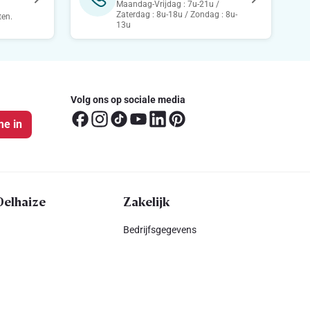
Maandag-Vrijdag : 7u-21u /
Zaterdag : 8u-18u / Zondag : 8u-
ten.
13u
Volg ons op sociale media
me in
Delhaize
Zakelijk
Bedrijfsgegevens
Start je franchise
ing
Adverteren bij Delhaize
nce
Leverancier worden