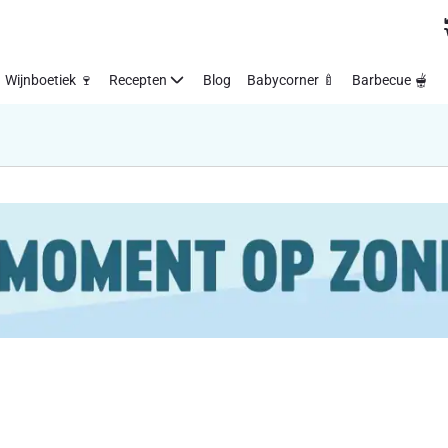
Wijnboetiek 🍷
Recepten
Blog
Babycorner 🍼
Barbecue 🫕