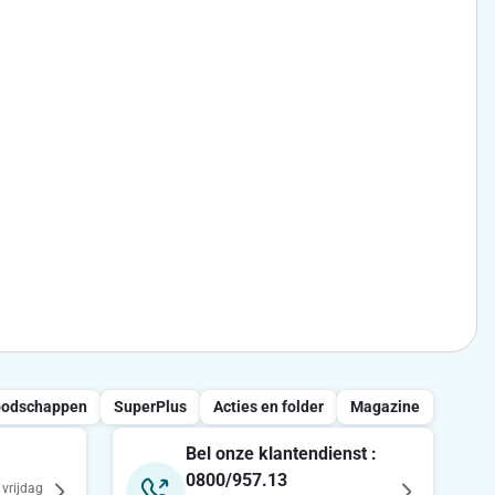
oodschappen
SuperPlus
Acties en folder
Magazine
Bel onze klantendienst :
0800/957.13
vrijdag