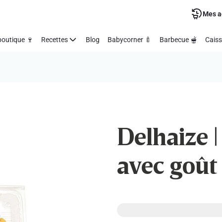
Mes a
outique 🍷
Recettes
Blog
Babycorner 🍼
Barbecue 🫕
Caiss
Delhaize 
avec goût