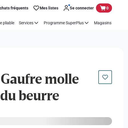
chats fréquents
Mes listes
Se connecter
0
e pliable
Services
Programme SuperPlus
Magasins
| Gaufre molle
 du beurre