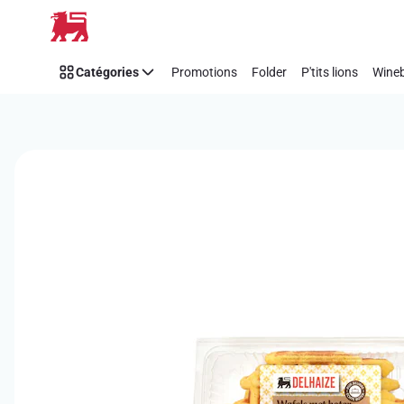
Passer
Catégories
Promotions
Folder
P'tits lions
Wineb