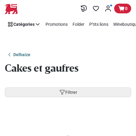
Passer
0
Catégories
Promotions
Folder
P'tits lions
Wineboutiqu
Delhaize
Cakes et gaufres
Filtrer