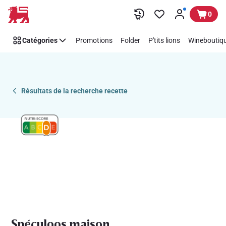
Recipe
Passer
0
Details
Page
Catégories
Promotions
Folder
P'tits lions
Wineboutiqu
Résultats de la recherche recette
Spéculoos maison