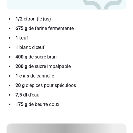
1/2
citron (le jus)
675 g
de farine fermentante
1
œuf
1
blanc d'œuf
400 g
de sucre brun
200 g
de sucre impalpable
1 c à s
de cannelle
20 g
d’épices pour spéculoos
7,5 dl
d'eau
175 g
de beurre doux